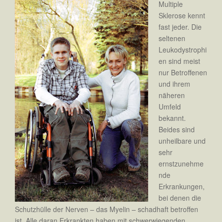
Multiple
Sklerose kennt
fast jeder. Die
seltenen
Leukodystrophi
en sind meist
nur Betroffenen
und ihrem
näheren
Umfeld
bekannt.
Beides sind
unheilbare und
sehr
ernstzunehme
nde
Erkrankungen,
bei denen die
Schutzhülle der Nerven – das Myelin – schadhaft betroffen
ist. Alle daran Erkrankten haben mit schwerwiegenden