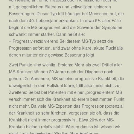
mit gelegentlichen Plateaus und zeitweiligen kleineren
Besserungen. Dieser Typ tritt häufiger bei Menschen auf, die
nach dem 40. Lebensjahr erkranken. In etwa 5% aller Fälle
beginnt die MS progredient und die Schwere der Symptome
schwankt immer stärker. Dann heißt sie:
– Progressiv-rezidivierend Bei diesem MS-Typ setzt die
Progression sofort ein, und zwar ohne klare, akute Rückfälle
denen mitunter eine gewisse Besserung folgt
Zwei Punkte sind wichtig. Erstens: Mehr als zwei Drittel aller
MS-Kranken können 20 Jahre nach der Diagnose noch
gehen. Die Annahme, MS sei eine progressive Krankheit, die
unweigerlich in den Rollstuhl führe, trifft also meist nicht zu.
Zweitens: Selbst bei Patienten mit einer „progredienten“ MS
verschlimmert sich die Krankheit ab einem bestimmten Punkt
nicht mehr. Da viele MS-Experten das Progressionspotenzial
der Krankheit so sehr fürchten, vergessen sie oft, dass die
Krankheit nicht immer progressiv ist. Etwa 20% der MS-
Kranken bleiben relativ stabil. Warum das so ist, wissen wir
nicht, trotz langwieriger Studien über Ernährung,