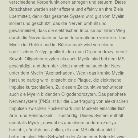
verschiedene Körperfunktionen anregen und steuern. Diese
Botschaften werden sehr effizient und effektiv an ihre Ziele
übermittelt, denn das gesamte System wird gut vom Myelin
isoliert und geschützt, das die Nerven umhüllt und
gewährleistet, dass die elektrischen Impulse auf ihrem Weg
durch die Nervenbahnen kaum Informationen verlieren. Das
Myelin im Gehirn und im Rückenmark wird von einem
spezifischen Zelltyp gebildet, den man Oligodendrozyt nennt.
Sowohl Oligodendrozyten als auch Myelin sind bei dem MS
geschädigt, und darunter leidet manchmal auch der Nerv
unter dem Myelin (Axonschaden). Wenn das kranke Myelin
hart und narbig wird, entsteht eine Plaque, die elektrische
Impulse kurzschließen. Zu diesem Zeitpunkt verschwinden
auch die Myelin bildenden Oligodendrozyten. Das periphere
Nervensystem (PNS) ist für die Übertragung von elektrischen
Impulsen zwischen Rückenmark und Muskeln einschließlich
Arm- und Beinmuskeln – zuständig. Dieses System enthält
ebenfalls Myelin, obwohl es aus einem anderen Zelltyp
besteht, nämlich aus Zellen, die von MS offenbar nicht
betroffen sind. Eine Schwäche der Arme oder Beine ist zwar