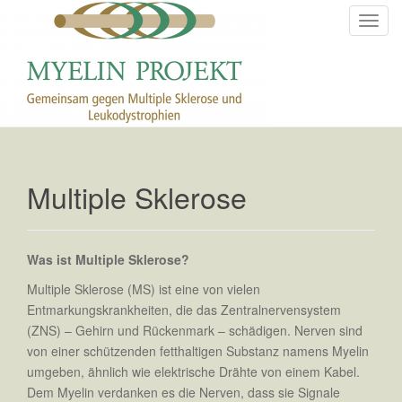
T
o
g
g
l
e
n
a
Multiple Sklerose
v
i
g
a
Was ist Multiple Sklerose?
t
Multiple Sklerose (MS) ist eine von vielen
i
Entmarkungskrankheiten, die das Zentralnervensystem
o
(ZNS) – Gehirn und Rückenmark – schädigen. Nerven sind
n
von einer schützenden fetthaltigen Substanz namens Myelin
umgeben, ähnlich wie elektrische Drähte von einem Kabel.
Dem Myelin verdanken es die Nerven, dass sie Signale