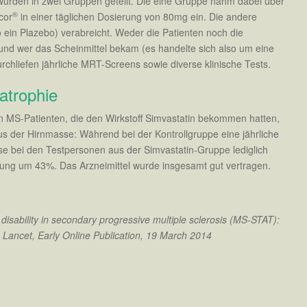
 wurden in zwei Gruppen geteilt. Die eine Gruppe nahm dabei über
®
cor
in einer täglichen Dosierung von 80mg ein. Die andere
 ein Plazebo) verabreicht. Weder die Patienten noch die
nd wer das Scheinmittel bekam (es handelte sich also um eine
chliefen jährliche MRT-Screens sowie diverse klinische Tests.
atrophie
n MS-Patienten, die den Wirkstoff Simvastatin bekommen hatten,
s der Hirnmasse: Während bei der Kontrollgruppe eine jährliche
ese bei den Testpersonen aus der Simvastatin-Gruppe lediglich
rung um 43%. Das Arzneimittel wurde insgesamt gut vertragen.
 disability in secondary progressive multiple sclerosis (MS-STAT):
e Lancet, Early Online Publication, 19 March 2014