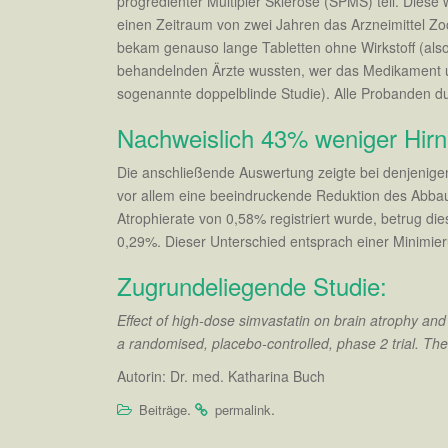
progredienter Multipler Sklerose (SPMS) teil. Diese
einen Zeitraum von zwei Jahren das Arzneimittel Zo
bekam genauso lange Tabletten ohne Wirkstoff (also
behandelnden Ärzte wussten, wer das Medikament u
sogenannte doppelblinde Studie). Alle Probanden dur
Nachweislich 43% weniger Hirn
Die anschließende Auswertung zeigte bei denjenige
vor allem eine beeindruckende Reduktion des Abbau
Atrophierate von 0,58% registriert wurde, betrug di
0,29%. Dieser Unterschied entsprach einer Minimie
Zugrundeliegende Studie:
Effect of high-dose simvastatin on brain atrophy and
a randomised, placebo-controlled, phase 2 trial. Th
Autorin: Dr. med. Katharina Buch
.
.
Beiträge
permalink